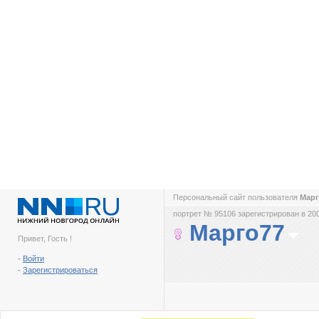
Персональный сайт пользователя
Мар
портрет № 95106 зарегистрирован в 200
Марго77
Привет, Гость !
-
Войти
-
Зарегистрироваться