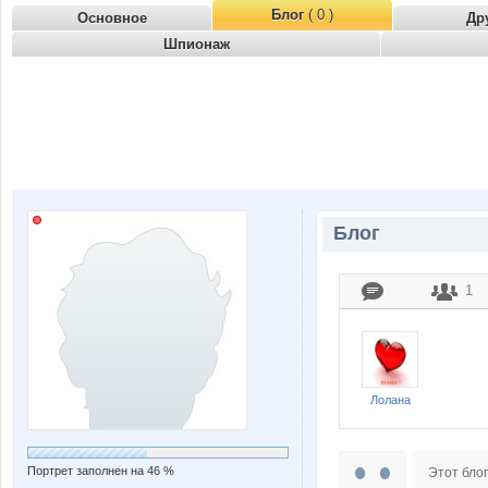
Блог
( 0 )
Основное
Др
Шпионаж
Блог
1
Лолана
Портрет заполнен на 46 %
Этот блог